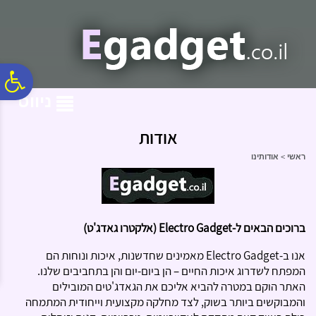
לתפריט
לתוכן
לתפריט
אתר
המרכזי
נגישות
פ
ניווט
סר
אודות
ראשי
>
אודותינו
נג
ברוכים הבאים ל-Electro Gadget (אלקטרו גאדג'ט)
אנו ב-Electro Gadget מאמינים שחדשנות, איכות ונוחות הם
המפתח לשדרוג איכות החיים – הן ביום-יום והן בתחביבים שלנו.
האתר הוקם במטרה להביא אליכם את הגאדג'טים המובילים
והמבוקשים ביותר בשוק, לצד מחלקה מקצועית וייחודית המתמחה