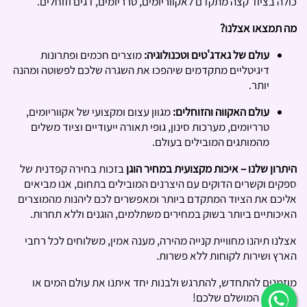
כולה בציוד קצה מתקדם לאקווריומים, טרריומים, דגים וזוחלים.
מה תמצאו אצלנו?
עולם של גאדג'טים וטכנולוגיה:
מוצרים חכמים ופתרונות
דיגיטליים מתקדמים שיהפכו את השגרה שלכם לפשוטה ומהנה
יותר.
עולם האקווה והזוחלים:
מגוון עצום ומקצועי של אקווריומים,
טרריומים, מערכות סינון, גופי תאורה ייעודיים וציוד משלים
מהמותגים המובילים בעולם.
היתרון שלנו – איכות מקצועית במחיר הוגן
בזכות בחירה קפדנית של
ספקים וקשרים הדוקים עם היצרנים המובילים בתחום, אנו מביאים
אליכם את הציוד המתקדם ביותר ומאפשרים לכם ליהנות מהמוצרים
האיכותיים ביותר בשוק במחירים משתלמים, הוגנים וללא תחרות.
אצלנו תיהנו מחוויית קנייה מהירה, מענה אמין, משלוחים לכל רחבי
הארץ ושירות לקוחות ללא פשרות.
מוזמנים להתחדש, להתרגש ולבנות יחד איתנו את עולם המים או
הטרריום המושלם שלכם!