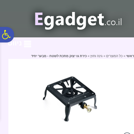
לתפריט
לתוכן
לתפריט
אתר
המרכזי
נגישות
פ
ניווט
סר
ראשי
>
כל המוצרים
>
גינה וחוץ
>
כירת גז יצוק מתכת לשטח - מבער יחיד
נג