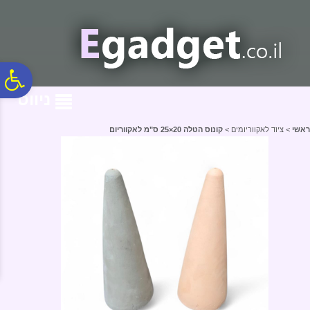
לתפריט
לתוכן
לתפריט
אתר
המרכזי
נגישות
פ
ניווט
סר
ראשי
>
ציוד לאקווריומים
>
קונוס הטלה 20×25 ס"מ לאקווריום
נג