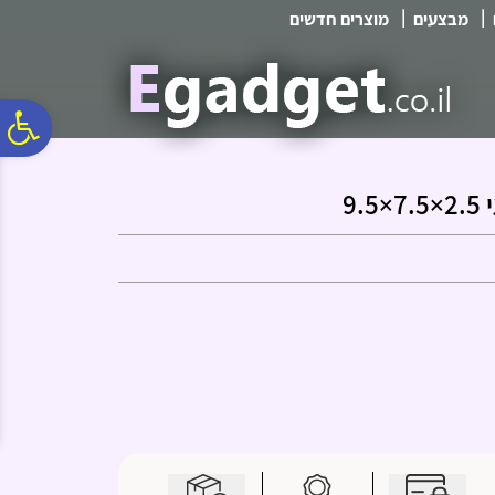
לתפריט
לתוכן
לתפריט
|
|
מבצעים
מוצרים חדשים
אתר
המרכזי
נגישות
פ
סר
9.
נג