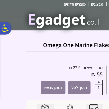
לתפריט
לתוכן
לתפריט
|
|
מבצעים
מוצרים חדשים
אתר
המרכזי
נגישות
פ
סר
נג
מחיר משלוח: 22.9 ₪
55 ₪
1
הוסף לסל
הזמן עכשיו