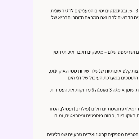
המזון עשיר באופן טבעי בחומצות שומן, אומגה 3 ו-6, ובפיגמנטים ימיים המעניקים לדגי השונית
רגיה הדרושה להם ואת המראה הזוהר והבריא של
 ושרימפס שלם – מספקים חלבון איכותי וזמין
ות קלפ איכותיות שנשלו ישירות ממי האוקיינוס,
 התומכים במערכת העיכול של דגי הים.
רמות גבוהות של חומצות שומן אומגה 3 ואומגה 6 מחזקות את העמידות
 מילוי פחמימתיים זולים (פילרים) ועמילן, המזון
באקווריום, פחות פוספטים וניטראטים, ומים
הטריים מספקים קרוטנואידים טבעיים שמבליטים