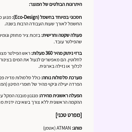
היתרונות הבולטים של המוצר:
חסכוני במיוחד בחשמל (Eco-Design):
החשמל לאורך שעות העבודה הרבות בשנה.
פעולה שקטה וחרישית:
בזכות ציר מחוזק וגומי
שהפילטר עובד.
ברזי ניתוק מהיר 360 מעלות:
ראש הפילטר מצוי
לחלוטין. הם מאפשרים לנעול את המים בצינור
לכלוך או נזילה בארונית.
מערכת סלסולות נוחה:
כולל סלסולות מדיה פני
הפרדה יעילה וניקוי מהיר של חומרי הסינון (המכנ
הפעלה ראשונית מהירה:
מנגנון מובנה המקל על
ההקמה הראשונית ללא צורך בשאיבה ידנית מס
[מפרט טכני]
מותג:
ATMAN (אטמן)