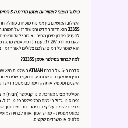
פילטר חיצוני לאקווריום אטמן סדרת ה-S החיסכונית – ATMAN 3335S External Filter
השילוב המושלם בין אמינות מוכחת, פעולה חר
3335S
הוא הדור החדש והמשודרג של המותג הו
להעניק פתרון סינון מסיבי ואיכותי לאקווריומי
האנרגיה (רק 7.2W!). עם הנדסת 
הוא שומר על המים שלכם צלולים לאורך זמן ו
למה לבחור בפילטר אטמן 3335S?
סדרת ה-S של חברת
ATMAN
העולמית היא שם 
דופן וסוסי עבודה שמחזיקים מעמד שנים ארוכו
הישנים ומקפיץ אותה קדימה עם מנוע חדיש ויע
הפילטר מציע מערכת סינון קניסטר (חבית) חיצ
נפח סינון גדול פי כמה מכל פילטר פנימי רגיל.
מצליח לשמור על קצב זרימה חזק ויציב תוך ש
כמעט אפסית – מה שיהפוך אותו לבחירה מושלמ
סלונים או משרדים שקטים.