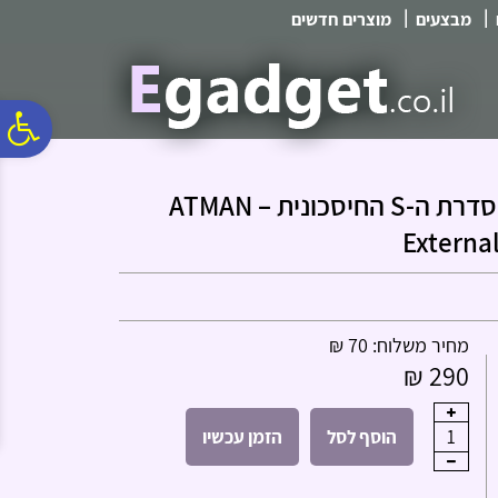
לתפריט
לתוכן
לתפריט
|
|
מבצעים
מוצרים חדשים
אתר
המרכזי
נגישות
פ
סר
פילטר חיצוני לאקווריום אטמן סדרת ה-S החיסכונית – ATMAN
External
נג
מחיר משלוח: 70 ₪
290 ₪
1
הוסף לסל
הזמן עכשיו