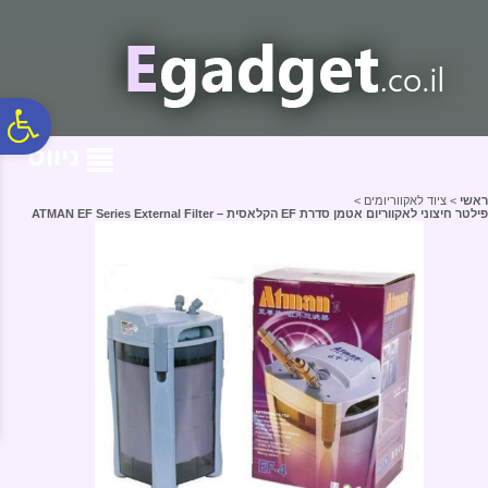
לתפריט
לתוכן
לתפריט
אתר
המרכזי
נגישות
פ
ניווט
סר
ראשי
>
ציוד לאקווריומים
>
פילטר חיצוני לאקווריום אטמן סדרת EF הקלאסית – ATMAN EF Series External Filter
נג