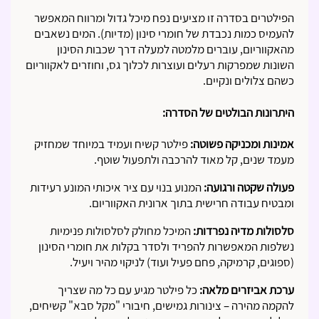
הפילטרים בסדרה זו מציעים נפח מיכל גדול ומרווח המאפשר
להעמיס כמות נכבדת של חומרי סינון (מדיות). המים נשאבים
מהאקווריום, עוברים מלמטה למעלה דרך שכבות הסינון
השונות שמפרקות רעלים ועוצרות לכלוך גס, וחוזרים לאקווריום
כשהם צלולים ונקיים.
היתרונות הבולטים של הסדרה:
אמינות ומכניקה פשוטה:
פילטר קשיח ועמיד במיוחד שמחזיק
מעמד שנים, קל מאוד להרכבה ולתפעול שוטף.
פעולה שקטה ורגועה:
המנוע בנוי עם ציר איכותי המונע רעידות
ומבטיח עבודה חרישית בתוך ארונית האקווריום.
סלסולות מדיה נפרדות:
המיכל מחולק לסלסולות פנימיות
נשלפות המאפשרות להפריד ולסדר בקלות את חומרי הסינון
(ספוגים, קרמיקה, פחם פעיל ועוד) לניקוי מהיר ויעיל.
ערכת אביזרים מלאה:
כל פילטר מגיע עם כל מה שצריך
להקמה מהירה – צינורות גמישים, חיבורי "מקל סבא" קשיחים,