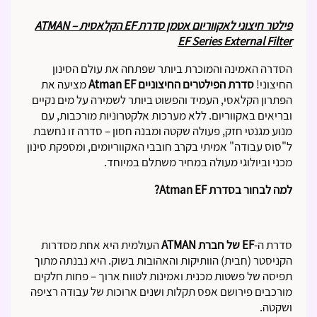
פילטר חיצוני לאקווריום אטמן סדרת EF הקלאסית – ATMAN
EF Series External Filter
הסדרה האמינה והמוכרת ביותר שפתחה את עולם הסינון
החיצוני!
סדרת הפילטרים החיצוניים Atman EF
מציעה את
הפתרון הקלאסי, העמיד והפשוט ביותר לשמירה על מים נקיים
ובריאים באקווריום. ללא מערכות אלקטרוניות מורכבות, עם
מנוע מגנטי חזק, פעולה שקטה ומבנה חסון – סדרה זו נחשבת
ל"סוס עבודה" אמיתי בקרב חובבי האקווריומים, ומספקת סינון
מכני וביולוגי מעולה במחיר משתלם במיוחד.
למה לבחור בסדרת Atman EF?
סדרת ה-
EF של חברת ATMAN
העולמית היא אחת מסדרות
הקניסטר (חבית) הוותיקות והאהובות בשוק. היא נבנתה מתוך
תפיסה של פשטות מכנית ואמינות לטווח ארוך – פחות חלקים
מורכבים פירושם אפס תקלות ושנים ארוכות של עבודה רציפה
ושקטה.