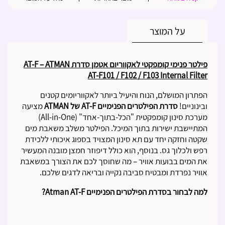
על המוצר
פילטר פנימי קומפקטי לאקווריום אטמן סדרת AT-F – ATMAN
AT-F101 / F102 / F103 Internal Filter
הפתרון המושלם, הנוח והיעיל ביותר לאקווריומים קטנים
ובינוניים!
סדרת הפילטרים הפנימיים AT-F של ATMAN
מציעה
מערכת סינון קומפקטית "הכל-בתוך-אחד" (All-in-One)
המתיישבת ישירות בתוך המיכל. הפילטר משלב משאבת מים
שקטה וחזקה יחד עם תא סינון המצויד בספוג איכותי ללכידת
רפש ולכלוך גס. בנוסף, הוא כולל דיפוזר חמצן מובנה המעשיר
את המים בבועות אוויר – מה שחוסך לכם את הצורך במשאבת
אוויר נפרדת ומבטיח סביבה נקייה ובריאה לדגים שלכם.
למה לבחור בסדרת הפילטרים הפנימיים Atman AT-F?