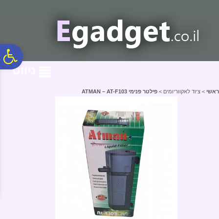
לתפריט
לתוכן
לתפריט
אתר
המרכזי
נגישות
פ
ניווט
סר
ראשי
>
ציוד לאקווריומים
>
פילטר פנימי ATMAN – AT-F103
נג