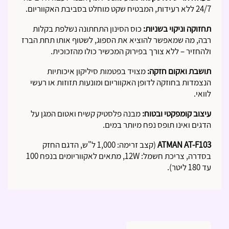
24/7 ללא רעידות, המבטיח שקט מוחלט בסביבת האקווריום.
תחזוקה וניקוי בשניות:
כוס הסינון התחתונה נשלפת בקלות
רבה, מה שמאפשר להוציא את הספוג, לשטוף אותו תחת הברז
ולהחזיר – ללא צורך בפירוק המכשיר כולו מהזכוכית.
תושבת ואקום חזקה:
מצויד בפטמות סיליקון איכותיות
הנצמדות בחוזקה לדופן האקווריום ומונעות תזוזות או רעשי
לוואי.
עיצוב קומפקטי ובטוח:
מבנה פלסטיק קשיח ואטום המגן על
הדגים ואינו תופס נפח מיותר במים.
ATMAN AT-F103
(קצב זרימה: 1,000 ל"ש, הדגם החזק
בסדרה, צריכת חשמל: 12W, מתאים לאקווריומים בנפח 100
עד 180 ליטר).