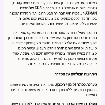
כשמחפשים מערכת סינון אמינה לאקווריומים ביתיים קטנים,
ננו-אקווריומים או מיכלי גידול, סדרת ה-
AT-F של חברת
ATMAN
העולמית היא הבחירה הבטוחה ביותר. הסדרה תוכננה
במיוחד כדי לספק מקסימום ביצועים במינימום מקום, תוך
שמירה על קו עיצובי נקי שאינו פוגע במראה האקווריום.
הפילטר פועל בצורה פשוטה וחכמה: המנוע השקט שואב את
המים מחלקו התחתון של המכשיר, מעביר אותם דרך ספוג סינון
צפוף שמנקה את הלכלוך המכני ומספק מצע מצוין לבקטריות
מועילות, ומזרים אותם חזרה מחלקו העליון. יציאת המים
מצוידת בפיית אוורור (צינורית סיליקון חיצונית) שיונקת אוויר
ומפזרת בועות חמצן עדינות ישירות לתוך המים, מה שיוצר
סירקולציה מעולה ואוורור אופטימלי במוצר אחד.
היתרונות הבולטים של הסדרה:
מערכת כפולה (סינון + חמצן):
מנקה את המים ומעשירה אותם
בחמצן בו-זמנית, ללא צורך באבני אוויר או משאבות חיצוניות
רועשות.
פעולה חרישית ושקטה:
מנוע מגנטי אמין הבנוי לעבודה רציפה